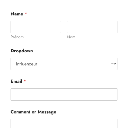
Name
*
Prénom
Nom
*
Dropdown
*
N
a
m
e
Email
*
Comment or Message