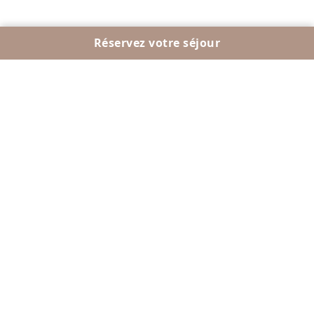
Réservez votre séjour
À PARTIR DE 1600 MAD*
Chic / Privée / Relaxante
Chambre Familiale
2
40-45 m
Jusqu’à 4 personnes / famille