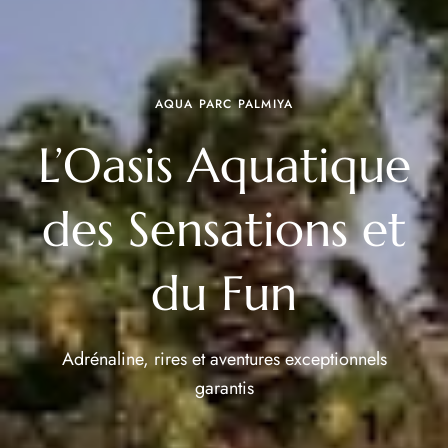
AQUA PARC PALMIYA
L’Oasis Aquatique
des Sensations et
du Fun
Adrénaline, rires et aventures exceptionnels
garantis