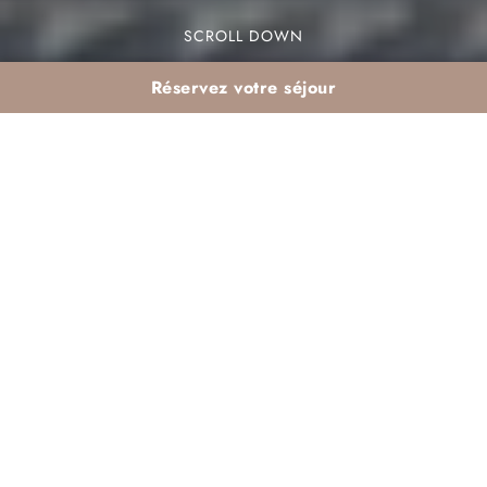
SCROLL DOWN
Réservez votre séjour
L’Art d’un Séjour Zen
Palmeraie : Le Duo
Gagnant de la Propreté
et du Service Client
Organiser un
séjour zen Palmeraie
parfait
repose sur des attentes précises : détente, confort
et dépaysement. Cependant, derrière chaque