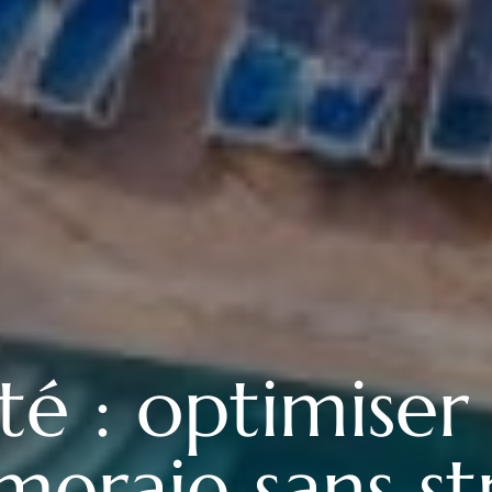
é : optimiser
meraie sans st