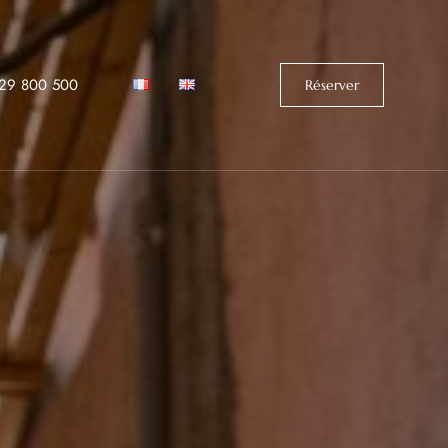
529 800 500‬
Réserver