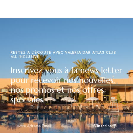
RESTEZ À L'ÉCOUTE AVEC VALERIA DAR ATLAS CLUB
ALL INCLUSIVE
Inscrivez-vous à la news letter
pour recevoir nos nouvelles,
nos promos et nos offres
spéciales.
S’inscrire