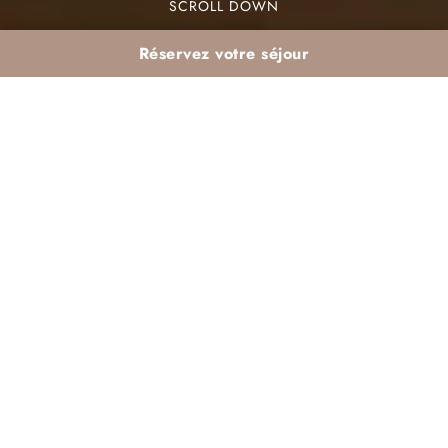
SCROLL DOWN
Réservez votre séjour
Resort à l’extérieur de
Marrakech : pourquoi
la Palmeraie plaît
Le
resort extérieur Marrakech
connaît un
grand succès, notamment dans la région de la
Palmeraie. Située à quelques kilomètres de
Marrakech, cette oasis offre un environnement
calme et serein. La beauté des paysages et la