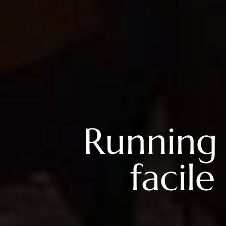
Running 
facil