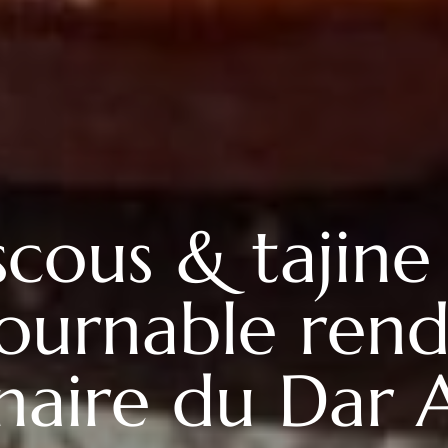
cous & tajine 
tournable ren
inaire du Dar A