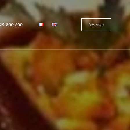
529 800 500‬
Réserver