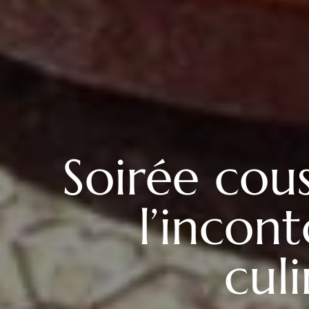
Soirée cous
l’incon
cul