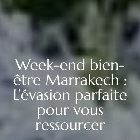
Week-end bien-
être Marrakech :
L’évasion parfaite
pour vous
ressourcer