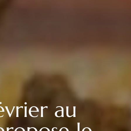
évrier au
propose le