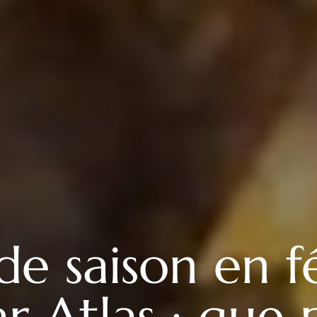
de saison en f
ar Atlas : que 