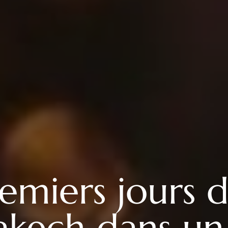
premiers jours
kech dans un 