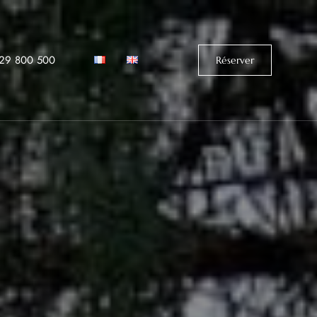
529 800 500‬
Réserver